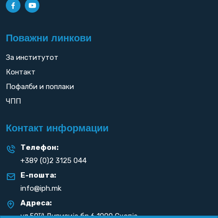
Поважни линкови
За институтот
Контакт
Пофалби и поплаки
ЧПП
Контакт информации
Телефон:
+389 (0)2 3125 044
Е-пошта:
info@iph.mk
Адреса:
та
ул.50
Дивизија бр.6 1000 Скопје