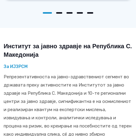
Институт за јавно здравје на Република С.
Македонија
За ИЈЗРСМ
Репрезентативноста на јавно-здравствениот сегмент во
државата преку активностите на Институтот за јавно
здравје на Република С. Македонија и 10-те регионални
центри за јавно здравје, сигнификантна е на осмислениот
и реализиран квантум на експертски мислења,
извидувања и контроли, аналитички иследувања и
процена на ризик, во креирање на посебностите од терен
како индивидуална слика, сé до нивно збирно