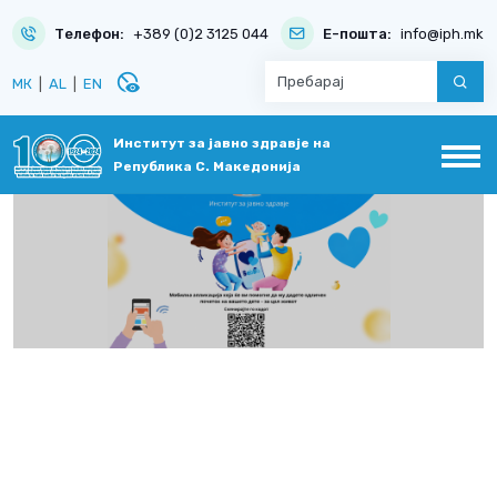
Телефон:
+389 (0)2 3125 044
Е-пошта:
info@iph.mk
disabled_visible
МК
|
AL
|
EN
Институт за јавно здравје на
Република С. Македонија