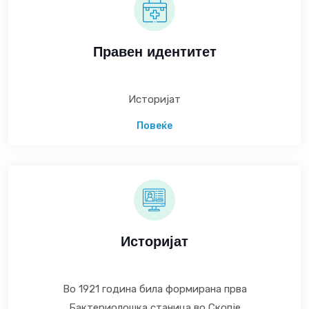
Правен идентитет
Историјат
Повеќе
Историјат
Во 1921 година била формирана прва
Бактериолошка станица во Скопје